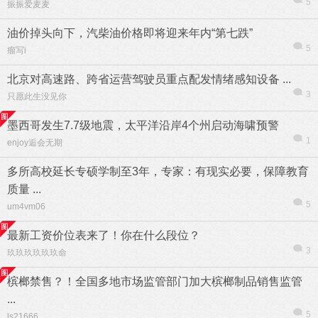
5
振振爱麦麦
油价掉头向下，汽柴油价格即将迎来年内“第七跌”
5
瘤写i
北京对高速路、跨省运营驾驶员重点配发情绪感知设备 ...
3
只愿此生没见你
墨西哥发生7.7级地震，太平洋沿岸4个州启动海啸预警
1
enjoy逅会无期
多所高校延长专硕学制至3年，专家：有现实必要，保障教育
质量 ...
5
um4vm06
最新工资价位表来了！你在什么段位？
3
玖玖玖玖玖玖命
槟榔禁售？！全国多地市场监管部门加大槟榔制品销售监管
...
5
ls21666