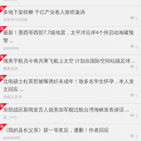
多地下架槟榔 千亿产业卷入致癌漩涡
5
15976701506
最新！墨西哥西部7.7级地震，太平洋沿岸4个州启动海啸预
警 ...
5
jasonboy
俄美宇航员今将共乘飞船上太空 计划在国际空间站踢足球 ...
2
撒发生的
北电硕士杜英哲被曝诱奸未成年！致多名学生怀孕，本人发
文回应 ...
5
冰棍儿五号
东部战区新闻发言人就美加军舰过航台湾海峡发表谈话 ...
5
诺_小七
《我的县长父亲》获一等奖后，遭删！作者回应
5
um4vm06