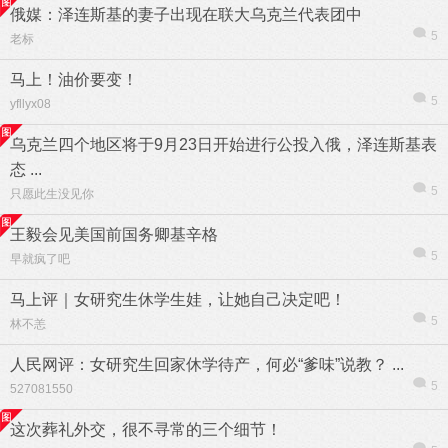
俄媒：泽连斯基的妻子出现在联大乌克兰代表团中
5
老标
马上！油价要变！
5
yfllyx08
乌克兰四个地区将于9月23日开始进行公投入俄，泽连斯基表
态 ...
5
只愿此生没见你
王毅会见美国前国务卿基辛格
5
早就疯了吧
马上评｜女研究生休学生娃，让她自己决定吧！
5
林不恙
人民网评：女研究生回家休学待产，何必“爹味”说教？ ...
5
527081550
这次葬礼外交，很不寻常的三个细节！