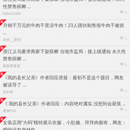
性禁售槟榔 ...
5
lilytcm1984
月销千万元的牛肉干里没牛肉！23人团伙制售假牛肉干被抓
...
2
未曾__爱你
浙江义乌要求商家下架槟榔 当地市监局：接上级通知 永久性
禁售槟榔 ...
5
振振爱麦麦
《我的县长父亲》作者回应质疑：最初不是这个题目，网友
被误导了 ...
2
友妇疼
《 我的县长父亲》作者回应：内容绝对属实 没想到会获奖 ...
5
硬棒520
女装店用“大码”模特展示衣服，小肚腩、拜拜肉都有，网友：
瞬间没有身材焦 ...