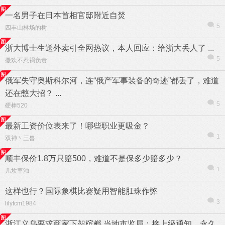
一名男子在日本首相官邸附近自焚
5
四丰山林场的树
浙大博士生送外卖引全网热议，本人回应：给浙大丢人了 ...
5
撒欢不惹祸负责
俄军失守奥斯科尔河，连“俄产军事装备的奇迹”都丢了，难道
还在憋大招？ ...
5
硬棒520
最新工资价位表来了！哪些职业更吸金？
1
双神丶三兽
顺丰保价1.8万只赔500，难道不是保多少赔多少？
信息
列表
1
几坎率浊
这样也行？国际象棋比赛疑用智能肛珠作弊
3
lilytcm1984
浙江义乌要求商家下架槟榔 当地市监局：接上级通知，永久