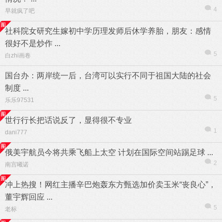
4
早就疯了吧
社科院女研究生嫁初中学历理发师后休学养胎，朋友：感情
很好不是炒作 ...
5
白zhi画卷
热帖
用户
版块
搜索
国台办：两岸统一后，台湾可以实行不同于祖国大陆的社会
制度 ...
5
乐乐97531
世行行长把话说反了，显得很不专业
1
dani777
俄美宇航员今将共乘飞船上太空 计划在国际空间站踢足球 ...
2
南宫曦诺
冲上热搜！网红主播辛巴炮轰东方甄选加价卖玉米“丧良心”，
董宇辉回应 ...
5
老标