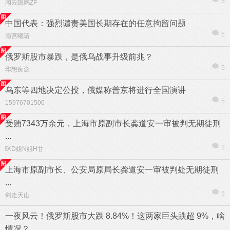
5
闲云隐鹳ZF
中国代表：强烈谴责美国长期存在的任意拘留问题
5
南宫曦诺
俄罗斯股市暴跌，是俄乌战事升级前兆？
5
华想痴念
乌东等四地决定公投，俄媒称普京将进行全国演讲
5
15976701506
受贿7343万余元，上海市原副市长龚道安一审被判无期徒刑
...
2
咪D姐N姐H甘
上海市原副市长、公安局原局长龚道安一审被判处无期徒刑
...
5
剑走天山
一夜风云！俄罗斯股市大跌 8.84%！这两家巨头跌超 9%，啥
情况？ ...