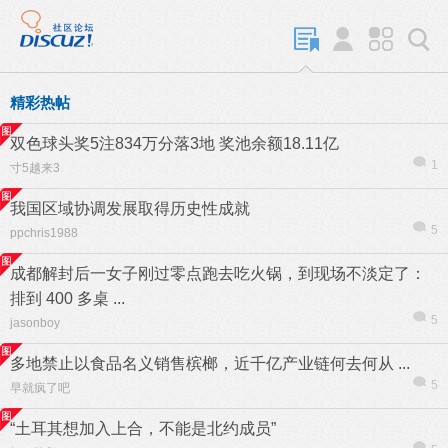
精彩热帖
双色球头奖5注834万分落3地 奖池余额18.11亿
1
寸5越来3
我国区域协调发展取得历史性成就
5
ppchris1988
成都解封后一女子刚过零点跑去吃火锅，到现场不淡定了：
排到 400 多桌 ...
5
jasonboy
多地禁止以食品名义销售槟榔，近千亿产业链何去何从 ...
5
早就疯了吧
“土耳其想加入上合，不能是北约成员”