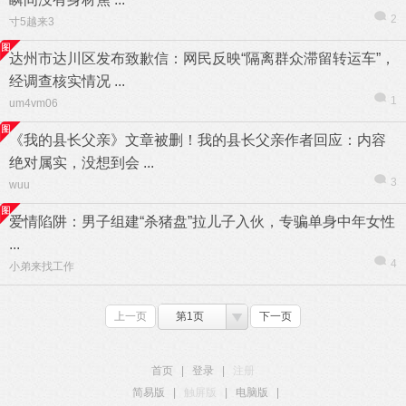
2
寸5越来3
达州市达川区发布致歉信：网民反映“隔离群众滞留转运车”，
经调查核实情况 ...
1
um4vm06
《我的县长父亲》文章被删！我的县长父亲作者回应：内容
绝对属实，没想到会 ...
3
wuu
爱情陷阱：男子组建“杀猪盘”拉儿子入伙，专骗单身中年女性
...
4
小弟来找工作
上一页
第1页
下一页
首页
|
登录
|
注册
简易版
|
触屏版
|
电脑版
|